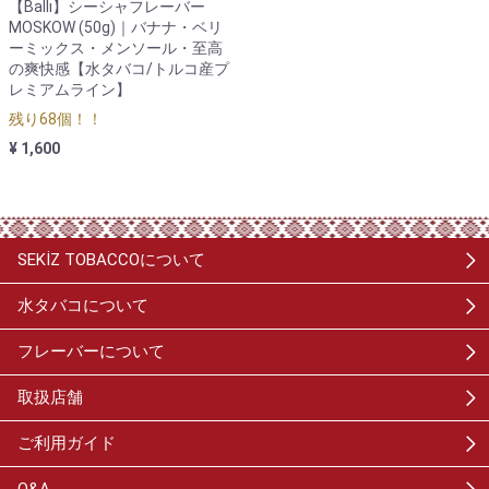
【Ballı】シーシャフレーバー
MOSKOW (50g)｜バナナ・ベリ
ーミックス・メンソール・至高
の爽快感【水タバコ/トルコ産プ
レミアムライン】
残り68個！！
¥ 1,600
SEKİZ TOBACCOについて
水タバコについて
フレーバーについて
取扱店舗
ご利用ガイド