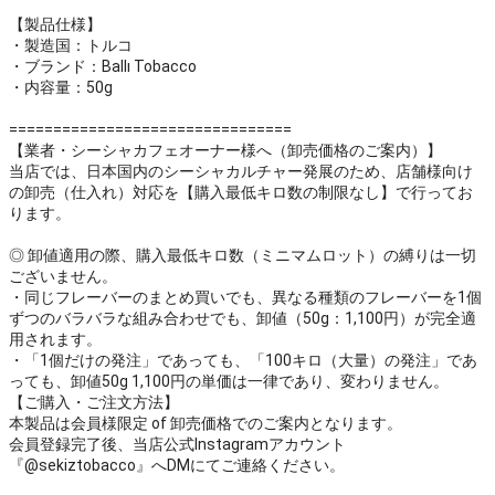
【製品仕様】
・製造国：トルコ
・ブランド：Ballı Tobacco
・内容量：50g
================================
【業者・シーシャカフェオーナー様へ（卸売価格のご案内）】
当店では、日本国内のシーシャカルチャー発展のため、店舗様向け
の卸売（仕入れ）対応を【購入最低キロ数の制限なし】で行ってお
ります。
◎ 卸値適用の際、購入最低キロ数（ミニマムロット）の縛りは一切
ございません。
・同じフレーバーのまとめ買いでも、異なる種類のフレーバーを1個
ずつのバラバラな組み合わせでも、卸値（50g：1,100円）が完全適
用されます。
・「1個だけの発注」であっても、「100キロ（大量）の発注」であ
っても、卸値50g 1,100円の単価は一律であり、変わりません。
【ご購入・ご注文方法】
本製品は会員様限定 of 卸売価格でのご案内となります。
会員登録完了後、当店公式Instagramアカウント
『@sekiztobacco』へDMにてご連絡ください。