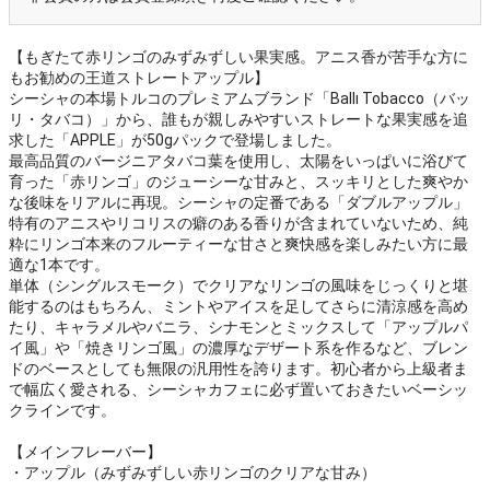
【もぎたて赤リンゴのみずみずしい果実感。アニス香が苦手な方に
もお勧めの王道ストレートアップル】
シーシャの本場トルコのプレミアムブランド「Ballı Tobacco（バッ
リ・タバコ）」から、誰もが親しみやすいストレートな果実感を追
求した「APPLE」が50gパックで登場しました。
最高品質のバージニアタバコ葉を使用し、太陽をいっぱいに浴びて
育った「赤リンゴ」のジューシーな甘みと、スッキリとした爽やか
な後味をリアルに再現。シーシャの定番である「ダブルアップル」
特有のアニスやリコリスの癖のある香りが含まれていないため、純
粋にリンゴ本来のフルーティーな甘さと爽快感を楽しみたい方に最
適な1本です。
単体（シングルスモーク）でクリアなリンゴの風味をじっくりと堪
能するのはもちろん、ミントやアイスを足してさらに清涼感を高め
たり、キャラメルやバニラ、シナモンとミックスして「アップルパ
イ風」や「焼きリンゴ風」の濃厚なデザート系を作るなど、ブレン
ドのベースとしても無限の汎用性を誇ります。初心者から上級者ま
で幅広く愛される、シーシャカフェに必ず置いておきたいベーシッ
クラインです。
【メインフレーバー】
・アップル（みずみずしい赤リンゴのクリアな甘み）