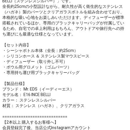
BELLI（ステンレスシルバー）」です。
全長約25cmの小型設計ながら、耐久性が高く衛生的なステンレス
（ハガネ）製のパーツとクリアガラスボトルを組み合わせており、
本格的な吸い心地をお楽しみいただけます。ディフューザーが標準
搭載されているほか、専用のブラックキャリーバッグが付属してい
るため、自宅での卓上利用はもちろん、アウトドアや旅行先への持
ち運びにも最適な仕様となっています。
【セット内容】
・シーシャボトル本体（全長：約25cm）
・シリコンホース ＆ ステンレス製マウスピース
・ディフューザー（取り外し不可）
・ボウル用グロメット（ゴムパーツ）
・専用持ち運び用ブラックキャリーバッグ
【製品仕様】
ブランド： Mr. EDS（イーディーエス）
モデル名： E16 INCE BELLI
カラー： ステンレスシルバー
材質： ステンレス（ハガネ）、クリアガラス
============================
【2本以上 購入するお客様へ】
会員登録完了後、当店公式Instagramアカウント