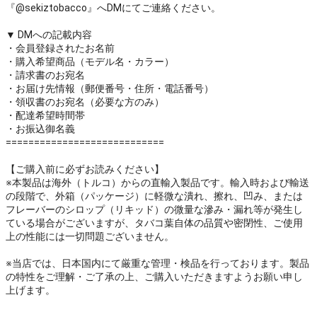
『@sekiztobacco』へDMにてご連絡ください。
▼ DMへの記載内容
・会員登録されたお名前
・購入希望商品（モデル名・カラー）
・請求書のお宛名
・お届け先情報（郵便番号・住所・電話番号）
・領収書のお宛名（必要な方のみ）
・配達希望時間帯
・お振込御名義
============================
【ご購入前に必ずお読みください】
※本製品は海外（トルコ）からの直輸入製品です。輸入時および輸送
の段階で、外箱（パッケージ）に軽微な潰れ、擦れ、凹み、または
フレーバーのシロップ（リキッド）の微量な滲み・漏れ等が発生し
ている場合がございますが、タバコ葉自体の品質や密閉性、ご使用
上の性能には一切問題ございません。
※当店では、日本国内にて厳重な管理・検品を行っております。製品
の特性をご理解・ご了承の上、ご購入いただきますようお願い申し
上げます。