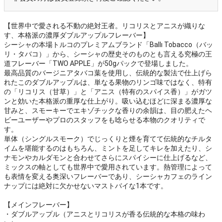
【世界中で愛される不動の絶対王者。リコリスとアニスが織りな
す、本格派の濃厚ダブルアップルフレーバー】
シーシャの本場トルコのプレミアムブランド「Ballı Tobacco（バッ
リ・タバコ）」から、シーシャの歴史そのものとも言える究極の王
道フレーバー「TWO APPLE」が50gパックで登場しました。
最高品質のバージニアタバコ葉を使用し、伝統的な製法で仕上げら
れたこのダブルアップルは、単なる果物のリンゴ味ではなく、特有
の「リコリス（甘草）」と「アニス（特有のスパイス香）」がガツ
ンと効いた本格派の重厚な仕上がり。吸い込むほどに深まる濃厚な
甘みと、スモーキーでエキゾチックな香りの余韻は、目の肥えたヘ
ビーユーザーやプロのスタッフをも唸らせる本物のクオリティで
す。
単体（シングルスモーク）でじっくりと煙を育てて伝統的なチルタ
イムを堪能するのはもちろん、ミントを足してキレを加えたり、シ
ナモンやカルダモンと合わせてさらにスパイシーに仕上げるなど、
ミックスの軸としても世界中で愛用されています。熱管理によって
も表情を変える奥深いフレーバーであり、シーシャカフェのライン
ナップには絶対に欠かせないマストバイな1本です。
【メインフレーバー】
・ダブルアップル（アニスとリコリスが香る伝統的な本格の味わ