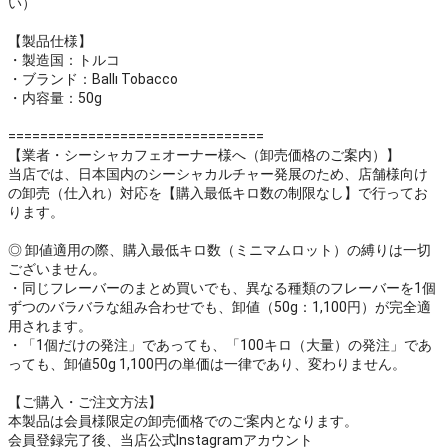
い）
【製品仕様】
・製造国：トルコ
・ブランド：Ballı Tobacco
・内容量：50g
================================
【業者・シーシャカフェオーナー様へ（卸売価格のご案内）】
当店では、日本国内のシーシャカルチャー発展のため、店舗様向け
の卸売（仕入れ）対応を【購入最低キロ数の制限なし】で行ってお
ります。
◎ 卸値適用の際、購入最低キロ数（ミニマムロット）の縛りは一切
ございません。
・同じフレーバーのまとめ買いでも、異なる種類のフレーバーを1個
ずつのバラバラな組み合わせでも、卸値（50g：1,100円）が完全適
用されます。
・「1個だけの発注」であっても、「100キロ（大量）の発注」であ
っても、卸値50g 1,100円の単価は一律であり、変わりません。
【ご購入・ご注文方法】
本製品は会員様限定の卸売価格でのご案内となります。
会員登録完了後、当店公式Instagramアカウント