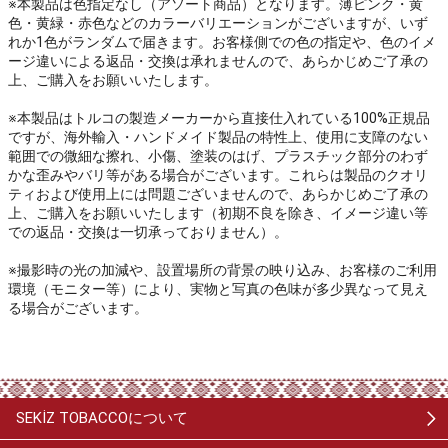
※本製品は色指定なし（アソート商品）となります。薄ピンク・黄
色・黄緑・赤色などのカラーバリエーションがございますが、いず
れか1色がランダムで届きます。お客様側での色の指定や、色のイメ
ージ違いによる返品・交換は承れませんので、あらかじめご了承の
上、ご購入をお願いいたします。
※本製品はトルコの製造メーカーから直接仕入れている100%正規品
ですが、海外輸入・ハンドメイド製品の特性上、使用に支障のない
範囲での微細な擦れ、小傷、塗装のはげ、プラスチック部分のわず
かな歪みやバリ等がある場合がございます。これらは製品のクオリ
ティおよび使用上には問題ございませんので、あらかじめご了承の
上、ご購入をお願いいたします（初期不良を除き、イメージ違い等
での返品・交換は一切承っておりません）。
※撮影時の光の加減や、設置場所の背景の映り込み、お客様のご利用
環境（モニター等）により、実物と写真の色味が多少異なって見え
る場合がございます。
SEKİZ TOBACCOについて