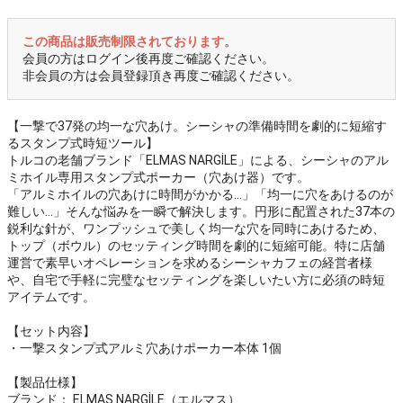
この商品は販売制限されております。
会員の方はログイン後再度ご確認ください。
非会員の方は会員登録頂き再度ご確認ください。
【一撃で37発の均一な穴あけ。シーシャの準備時間を劇的に短縮す
るスタンプ式時短ツール】
トルコの老舗ブランド「ELMAS NARGİLE」による、シーシャのアル
ミホイル専用スタンプ式ポーカー（穴あけ器）です。
「アルミホイルの穴あけに時間がかかる…」「均一に穴をあけるのが
難しい…」そんな悩みを一瞬で解決します。円形に配置された37本の
鋭利な針が、ワンプッシュで美しく均一な穴を同時にあけるため、
トップ（ボウル）のセッティング時間を劇的に短縮可能。特に店舗
運営で素早いオペレーションを求めるシーシャカフェの経営者様
や、自宅で手軽に完璧なセッティングを楽しいたい方に必須の時短
アイテムです。
【セット内容】
・一撃スタンプ式アルミ穴あけポーカー本体 1個
【製品仕様】
ブランド： ELMAS NARGİLE（エルマス）